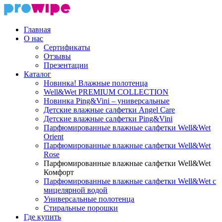
Главная
О нас
Сертификаты
Отзывы
Презентации
Каталог
Новинка! Влажные полотенца
Well&Wet PREMIUM COLLECTION
Новинка Ping&Vini – универсальные
Детские влажные салфетки Angel Care
Детские влажные салфетки Ping&Vini
Парфюмированные влажные салфетки Well&Wet
Orient
Парфюмированные влажные салфетки Well&Wet
Rose
Парфюмированные влажные салфетки Well&Wet
Комфорт
Парфюмированные влажные салфетки Well&Wet с
мицелярной водой
Универсальные полотенца
Стиральные порошки
Где купить