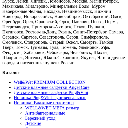
Курск, Ленск, Липецк, Ломоносов, Москва, Магнитогорск,
Махачкала, Миллерово, Минеральные Воды, Муром,
Набережные Челны, Находка, Невинномысск, Нижний
Новгород, Новороссийск, Новосибирск, Октябрьский, Омск,
Оренбург, Орел, Орловский, Орск, Павлово, Пенза, Пермь,
Петрозаводск, Приморско-Ахтарск, Псков, Пушкин,
Пятигорск, Ростов-на-Дону, Рязань, Санкт-Петербург, Самара,
Саранск, Саратов, Севастополь, Серов, Симферополь,
Смоленск, Ставрополь, Старый Оскол, Сысерть, Тамбов,
Тверь, Томск, Туймазы, Тула, Тюмень, Ульяновск, Уфа,
Феодосия, Хабаровск, Чебоксары, Челябинск, Шахты,
Шадринск, Энгельс, Южно-Сахалинск, Якутск, Ялта и другие
города и населенные пункты России.
Каталог
Well&Wet PREMIUM COLLECTION
Детские влажные салфетки Angel Care
Детские влажные салфетки Ping&Vini
Новинка Ping&Vini – универсальные
Новинка! Влажные полотенца
WELL&WET МЕГА размер
Антибактериальные
Бережный уход
Детские