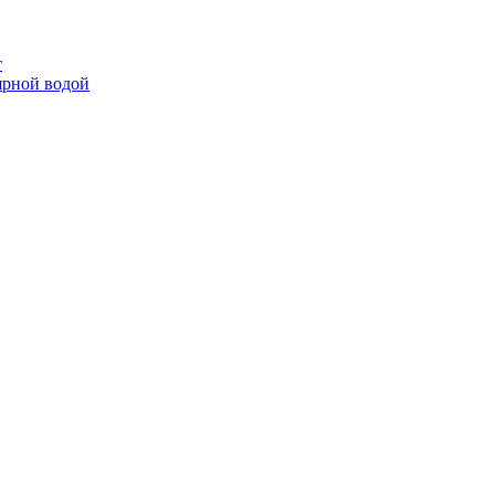
т
ярной водой