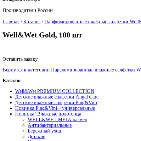
Производители России
Главная
/
Каталог
/
Парфюмированные влажные салфетки Well
Well&Wet Gold, 100 шт
Оставить заявку
Вернутся к категории Парфюмированные влажные салфетки W
Каталог
Well&Wet PREMIUM COLLECTION
Детские влажные салфетки Angel Care
Детские влажные салфетки Ping&Vini
Новинка Ping&Vini – универсальные
Новинка! Влажные полотенца
WELL&WET МЕГА размер
Антибактериальные
Бережный уход
Детские