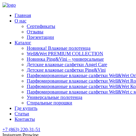
Главная
О нас
Сертификаты
Отзывы
Презентации
Каталог
Новинка! Влажные полотенца
Well&Wet PREMIUM COLLECTION
Новинка Ping&Vini – универсальные
Детские влажные салфетки Angel Care
Детские влажные салфетки Ping&Vini
Парфюмированные влажные салфетки Well&Wet Ori
Парфюмированные влажные салфетки Well&Wet Ro
Парфюмированные влажные салфетки Well&Wet К
Парфюмированные влажные салфетки Well&Wet с 
Универсальные полотенца
Стиральные порошки
Где купить
Статьи
Контакты
+7 (863) 220-31-51
Instagram Prowipe