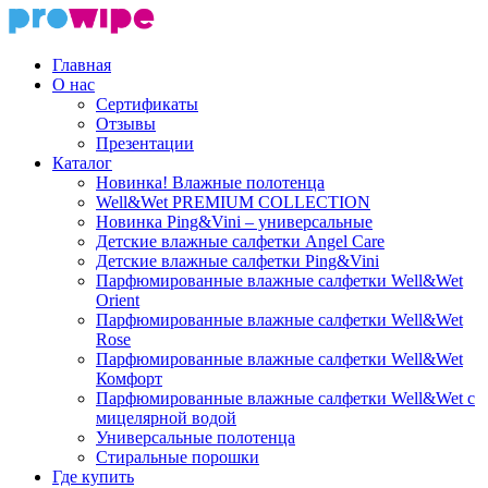
Главная
О нас
Сертификаты
Отзывы
Презентации
Каталог
Новинка! Влажные полотенца
Well&Wet PREMIUM COLLECTION
Новинка Ping&Vini – универсальные
Детские влажные салфетки Angel Care
Детские влажные салфетки Ping&Vini
Парфюмированные влажные салфетки Well&Wet
Orient
Парфюмированные влажные салфетки Well&Wet
Rose
Парфюмированные влажные салфетки Well&Wet
Комфорт
Парфюмированные влажные салфетки Well&Wet с
мицелярной водой
Универсальные полотенца
Стиральные порошки
Где купить