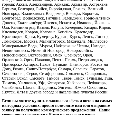
города: Аксай, Александров, Аркадак, Армавир, Астрахань,
Барнаул, Белгород, Бийск, Биробиджан, Брянск, Великий
Новгород, Владикавказ, Владимир, Вологда, Воронеж,
Волгоград, Всеволожск, Гатчина, Геленджик, Горно-Алтайск,
Донецк, Екатеринбург, Ижевск, Искитим, Иваново, Йошкар-
Ола, Калининград, Казань, Калуга, Кемерово, Кимры, Киров,
Кисловодск, Ковров, Коломна, Копейск, Краснодар,
Красноярск, Крым, Кумертау, Курган, Курск, Ленск, Липецк,
Ломоносов, Москва, Магнитогорск, Махачкала, Миллерово,
Минеральные Воды, Муром, Набережные Челны, Находка,
Невинномысск, Нижний Новгород, Новороссийск,
Новосибирск, Октябрьский, Омск, Оренбург, Орел,
Орловский, Орск, Павлово, Пенза, Пермь, Петрозаводск,
Приморско-Ахтарск, Псков, Пушкин, Пятигорск, Ростов-на-
Дону, Рязань, Санкт-Петербург, Самара, Саранск, Саратов,
Севастополь, Серов, Симферополь, Смоленск, Ставрополь,
Старый Оскол, Сысерть, Тамбов, Тверь, Томск, Туймазы, Тула,
Тюмень, Ульяновск, Уфа, Феодосия, Хабаровск, Чебоксары,
Челябинск, Шахты, Шадринск, Энгельс, Южно-Сахалинск,
Якутск, Ялта и другие города и населенные пункты России.
Если вы хотите купить влажные салфетки оптов на самых
выгодных условиях, просто позвоните нам или отправьте
заявку на получение коммерческого предложения! Наши
специалисты свяжутся с Вами и сделаю выгодное