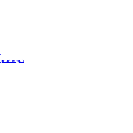
т
ярной водой