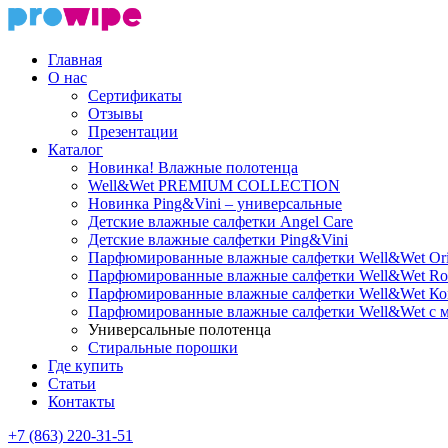
Главная
О нас
Сертификаты
Отзывы
Презентации
Каталог
Новинка! Влажные полотенца
Well&Wet PREMIUM COLLECTION
Новинка Ping&Vini – универсальные
Детские влажные салфетки Angel Care
Детские влажные салфетки Ping&Vini
Парфюмированные влажные салфетки Well&Wet Ori
Парфюмированные влажные салфетки Well&Wet Ro
Парфюмированные влажные салфетки Well&Wet К
Парфюмированные влажные салфетки Well&Wet с 
Универсальные полотенца
Стиральные порошки
Где купить
Статьи
Контакты
+7 (863) 220-31-51