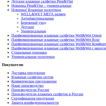
Детские влажные салфетки Ping&Vini
Новинка Ping&Vini – универсальные
Новинка! Влажные полотенца
WELL&WET МЕГА размер
Антибактериальные
Бережный уход
Детские
Универсальные
Парфюмированные влажные салфетки Well&Wet Orient
Парфюмированные влажные салфетки Well&Wet Rose
Парфюмированные влажные салфетки Well&Wet Комфор
Парфюмированные влажные салфетки Well&Wet с мицел
Стиральные порошки
Универсальные полотенца
Покупателю
Доставка продукции
Влажные салфетки оптом
Коммерческое предложение
Наше производство
Производители России
Производители влажных салфеток в России
Сертификация продукции
Защита конфиденциальности