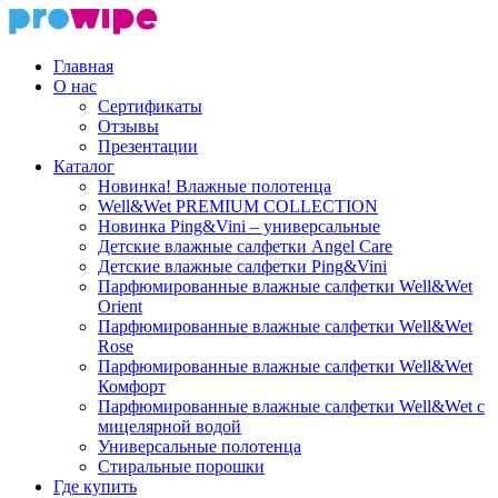
Главная
О нас
Сертификаты
Отзывы
Презентации
Каталог
Новинка! Влажные полотенца
Well&Wet PREMIUM COLLECTION
Новинка Ping&Vini – универсальные
Детские влажные салфетки Angel Care
Детские влажные салфетки Ping&Vini
Парфюмированные влажные салфетки Well&Wet
Orient
Парфюмированные влажные салфетки Well&Wet
Rose
Парфюмированные влажные салфетки Well&Wet
Комфорт
Парфюмированные влажные салфетки Well&Wet с
мицелярной водой
Универсальные полотенца
Стиральные порошки
Где купить