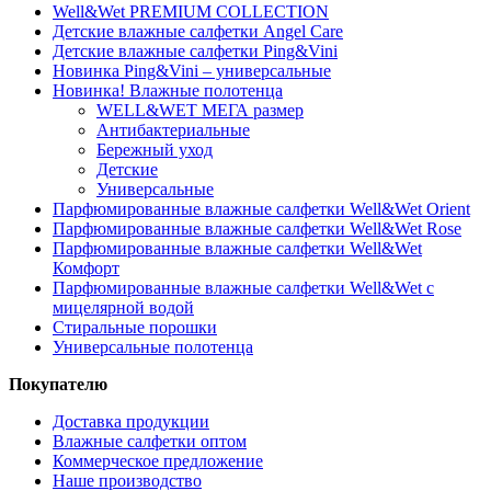
Well&Wet PREMIUM COLLECTION
Детские влажные салфетки Angel Care
Детские влажные салфетки Ping&Vini
Новинка Ping&Vini – универсальные
Новинка! Влажные полотенца
WELL&WET МЕГА размер
Антибактериальные
Бережный уход
Детские
Универсальные
Парфюмированные влажные салфетки Well&Wet Orient
Парфюмированные влажные салфетки Well&Wet Rose
Парфюмированные влажные салфетки Well&Wet
Комфорт
Парфюмированные влажные салфетки Well&Wet с
мицелярной водой
Стиральные порошки
Универсальные полотенца
Покупателю
Доставка продукции
Влажные салфетки оптом
Коммерческое предложение
Наше производство