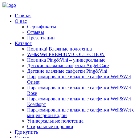
Главная
О нас
Сертификаты
Отзывы
Презентации
Каталог
Новинка! Влажные полотенца
Well&Wet PREMIUM COLLECTION
Новинка Ping&Vini – универсальные
Детские влажные салфетки Angel Care
Детские влажные салфетки Ping&Vini
Парфюмированные влажные салфетки Well&Wet
Orient
Парфюмированные влажные салфетки Well&Wet
Rose
Парфюмированные влажные салфетки Well&Wet
Комфорт
Парфюмированные влажные салфетки Well&Wet с
мицелярной водой
Универсальные полотенца
Стиральные порошки
Где купить
Статьи