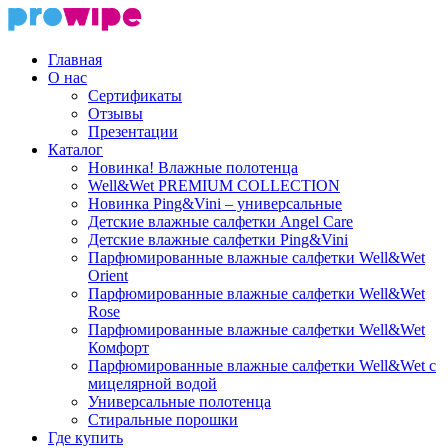
Главная
О нас
Сертификаты
Отзывы
Презентации
Каталог
Новинка! Влажные полотенца
Well&Wet PREMIUM COLLECTION
Новинка Ping&Vini – универсальные
Детские влажные салфетки Angel Care
Детские влажные салфетки Ping&Vini
Парфюмированные влажные салфетки Well&Wet
Orient
Парфюмированные влажные салфетки Well&Wet
Rose
Парфюмированные влажные салфетки Well&Wet
Комфорт
Парфюмированные влажные салфетки Well&Wet с
мицелярной водой
Универсальные полотенца
Стиральные порошки
Где купить