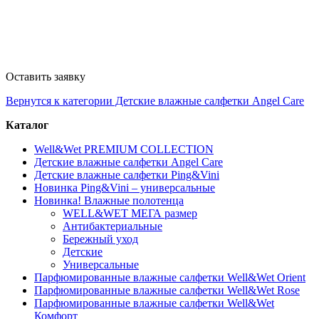
Оставить заявку
Вернутся к категории Детские влажные салфетки Angel Care
Каталог
Well&Wet PREMIUM COLLECTION
Детские влажные салфетки Angel Care
Детские влажные салфетки Ping&Vini
Новинка Ping&Vini – универсальные
Новинка! Влажные полотенца
WELL&WET МЕГА размер
Антибактериальные
Бережный уход
Детские
Универсальные
Парфюмированные влажные салфетки Well&Wet Orient
Парфюмированные влажные салфетки Well&Wet Rose
Парфюмированные влажные салфетки Well&Wet
Комфорт