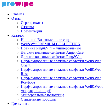
Главная
О нас
Сертификаты
Отзывы
Презентации
Каталог
Новинка! Влажные полотенца
Well&Wet PREMIUM COLLECTION
Новинка Ping&Vini – универсальные
Детские влажные салфетки Angel Care
Детские влажные салфетки Ping&Vini
Парфюмированные влажные салфетки Well&Wet
Orient
Парфюмированные влажные салфетки Well&Wet
Rose
Парфюмированные влажные салфетки Well&Wet
Комфорт
Парфюмированные влажные салфетки Well&Wet с
мицелярной водой
Универсальные полотенца
Стиральные порошки
Где купить